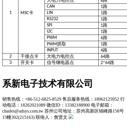
大电力电控点
路
8
路
CAN
1
卡
路
1
LIN
MSC
1
路
RS232
1
路
SPI
1
路
I2C
1
路
PWM
6
抓取
路
PWM
1
路
INPUT
4
干
接点卡
大电力电控点
路
2
64
开关卡
信号继电器点
路
3
2*64
系新电子技术有限公司
销售热线：+86-512-6825-8529
售后服务热线：18962125952
行
动电话：18262021089
微信ID：13382188900
电子邮箱：
charles@adsys.com.tw
苏州公司地址：苏州高新区锦峰路158号
15幢302(215163)
联络人：詹贤文