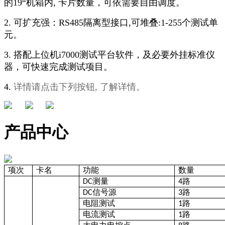
的19“机箱内, 卡片数量，可依需要自由调度。
2. 可扩充强：RS485隔离型接口,可堆叠:1-255个测试单
元。
3. 搭配上位机i7000测试平台软件，及必要外挂标准仪
器，可快速完成测试项目。
4.
详情请点击下列按钮, 了解详情。
产品中心
项次
卡名
功能
数量
测量
路
DC
4
信号源
路
DC
3
电阻测试
路
1
电流测试
路
1